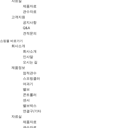
자료실
제품자료
관수자료
고객지원
공지사항
Q&A
견적문의
쇼핑몰 바로가기
회사소개
회사소개
인사말
오시는 길
제품정보
점적관수
스프링클러
여과기
밸브
콘트롤러
센서
밸브박스
연결구/기타
자료실
제품자료
관수자료