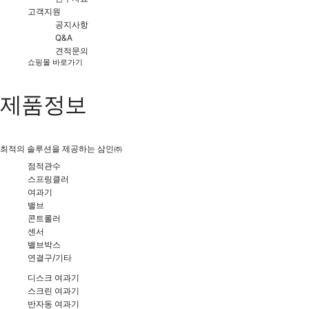
고객지원
공지사항
Q&A
견적문의
쇼핑몰 바로가기
제품정보
최적의 솔루션을 제공하는 삼인㈜
점적관수
스프링클러
여과기
밸브
콘트롤러
센서
밸브박스
연결구/기타
디스크 여과기
스크린 여과기
반자동 여과기