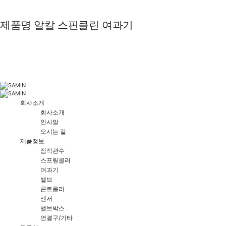
제품명
알칼 스핀클린 여과기
회사소개
회사소개
인사말
오시는 길
제품정보
점적관수
스프링클러
여과기
밸브
콘트롤러
센서
밸브박스
연결구/기타